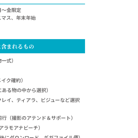
月～金限定
スマス、年末年始
に含まれるもの
物一式）
メイク確約）
にある物の中から選択）
クレイ、ティアラ、ビジューなど選択
同行（撮影のアテンド＆サポート）
:アラモアナビーチ）
月後にダウンロード、ギガファイル便）