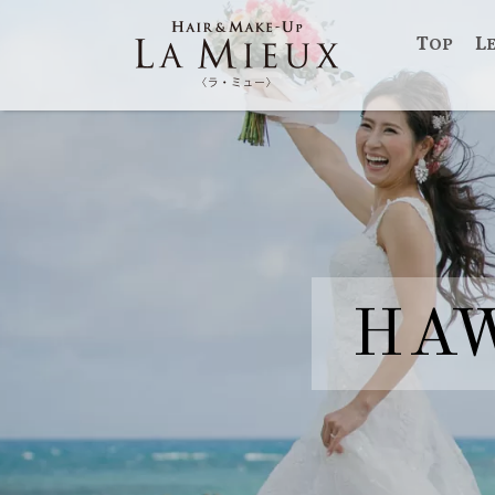
TOP
HA