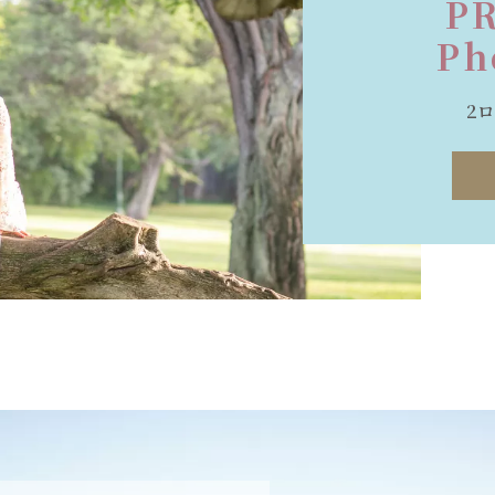
P
Ph
2